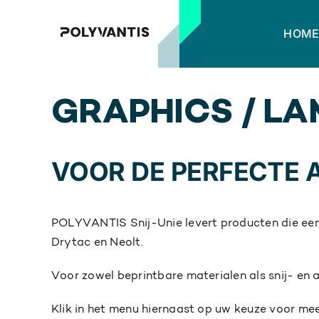
Skip
to
HOM
content
GRAPHICS / LA
View
Larger
Image
VOOR DE PERFECTE 
POLYVANTIS Snij-Unie levert producten die een 
Drytac en Neolt.
Voor zowel beprintbare materialen als snij- en 
Klik in het menu hiernaast op uw keuze voor mee