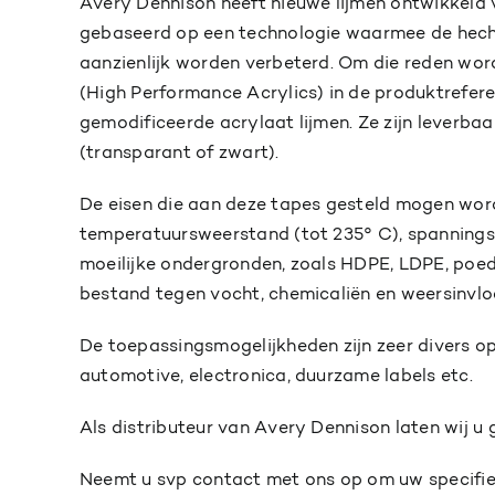
Avery Dennison heeft nieuwe lijmen ontwikkeld v
gebaseerd op een technologie waarmee de hec
aanzienlijk worden verbeterd. Om die reden wo
(High Performance Acrylics) in de produktrefere
gemodificeerde acrylaat lijmen. Ze zijn leverbaa
(transparant of zwart).
De eisen die aan deze tapes gesteld mogen wor
temperatuursweerstand (tot 235° C), spanningsv
moeilijke ondergronden, zoals HDPE, LDPE, poede
bestand tegen vocht, chemicaliën en weersinvlo
De toepassingsmogelijkheden zijn zeer divers o
automotive, electronica, duurzame labels etc.
Als distributeur van Avery Dennison laten wij 
Neemt u svp contact met ons op om uw specifie