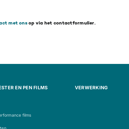
act met ons
op via het contactformulier.
ESTER EN PEN FILMS
VERWERKING
erformance films
ten