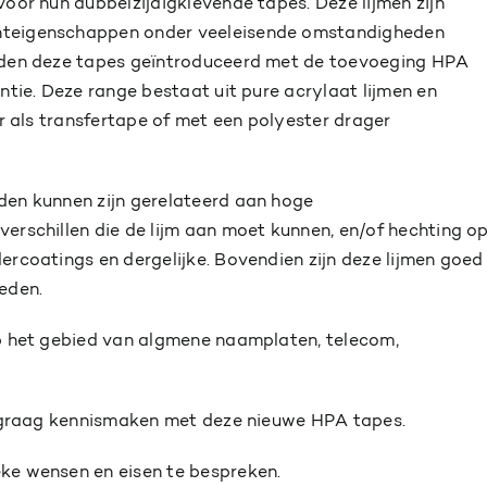
oor hun dubbelzijdigklevende tapes. Deze lijmen zijn
hteigenschappen onder veeleisende omstandigheden
rden deze tapes geïntroduceerd met de toevoeging HPA
ntie. Deze range bestaat uit pure acrylaat lijmen en
r als transfertape of met een polyester drager
den kunnen zijn gerelateerd aan hoge
erschillen die de lijm aan moet kunnen, en/of hechting o
rcoatings en dergelijke. Bovendien zijn deze lijmen goed
eden.
p het gebied van algmene naamplaten, telecom,
u graag kennismaken met deze nieuwe HPA tapes.
ke wensen en eisen te bespreken.